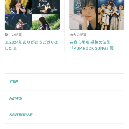
新しい記事
過去の記事
❤️‍🔥2024年ありがとうございま
✒️真心場版 感性の法則
した❤️‍🔥
『POP ROCK SONG』🗒️
TOP
NEWS
SCHEDULE