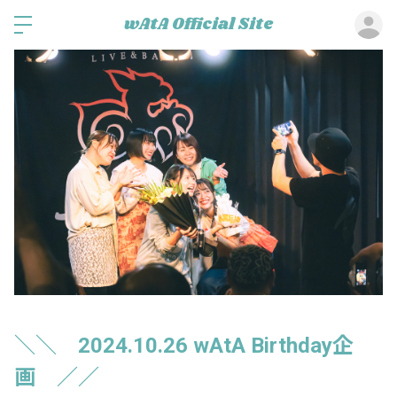
ロ
wAtA Official Site
＼＼ 2024.10.26 wAtA Birthday企
画 ／／