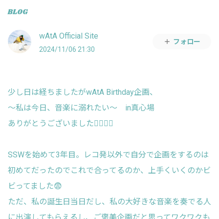
BLOG
wAtA Official Site
フォロー
2024/11/06 21:30
少し日は経ちましたがwAtA Birthday企画、
〜私は今日、音楽に溺れたい〜 in真心場
ありがとうございました❤️‍🔥❤️‍🔥
SSWを始めて3年目。レコ発以外で自分で企画をするのは
初めてだったのでこれで合ってるのか、上手くいくのかビ
ビってました😨
ただ、私の誕生日当日だし、私の大好きな音楽を奏でる人
に出演してもらえるし、ご褒美企画だと思ってワクワクも